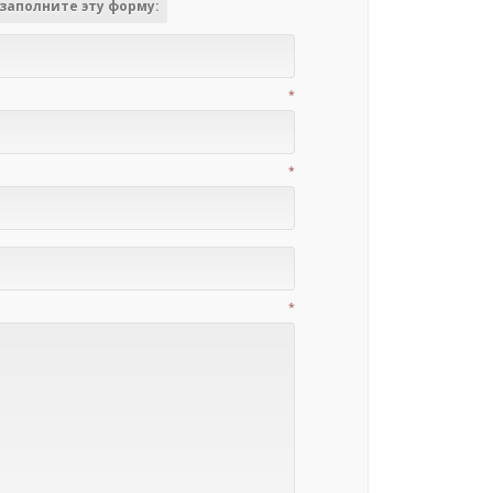
заполните эту форму:
*
*
*