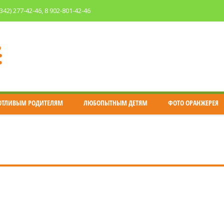
(342) 277-42-46
, 8 902-801-42-46
ОТЛИВЫМ РОДИТЕЛЯМ
ЛЮБОПЫТНЫМ ДЕТЯМ
ФОТО ОРАНЖЕРЕЯ
You are here:
платой через систему — Primearea